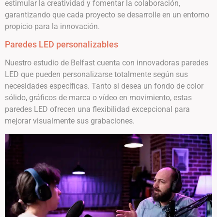
estimular la creatividad y fomentar la colaboración,
garantizando que cada proyecto se desarrolle en un entorno
propicio para la innovación.
Paredes LED personalizables
Nuestro estudio de Belfast cuenta con innovadoras paredes
LED que pueden personalizarse totalmente según sus
necesidades específicas. Tanto si desea un fondo de color
sólido, gráficos de marca o vídeo en movimiento, estas
paredes LED ofrecen una flexibilidad excepcional para
mejorar visualmente sus grabaciones.